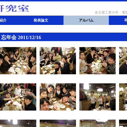
名古屋工業大学
電気
紹介
発表論文
アルバム
忘年会 2011/12/16