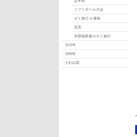
忘年会
ソフトボール大会
ゼミ旅行 to 篠島
花見
木曽福島春のゼミ旅行
2010年
2009年
それ以前